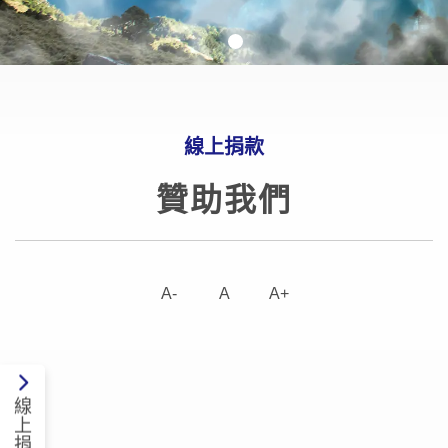
線上捐款
贊助我們
A-
A
A+
線
上
捐